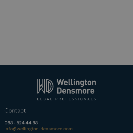
Contact
088 - 524 44 88
info@wellington-densmore.com