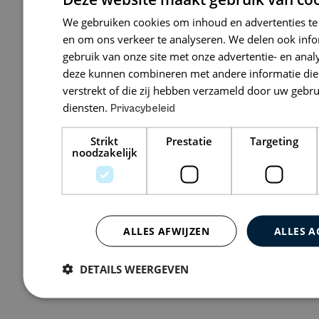
We gebruiken cookies om inhoud en advertenties te
en om ons verkeer te analyseren. We delen ook inf
gebruik van onze site met onze advertentie- en anal
deze kunnen combineren met andere informatie die 
De
juiste vacat
verstrekt of die zij hebben verzameld door uw gebr
diensten.
Privacybeleid
gevonden?
Strikt
Prestatie
Targeting
Niet alle juridische kansen zijn
noodzakelijk
benieuwd welke mogelijkheden e
discreet sparren over je volg
Plan een vertrouwelijk ge
ALLES AFWIJZEN
ALLES A
DETAILS WEERGEVEN