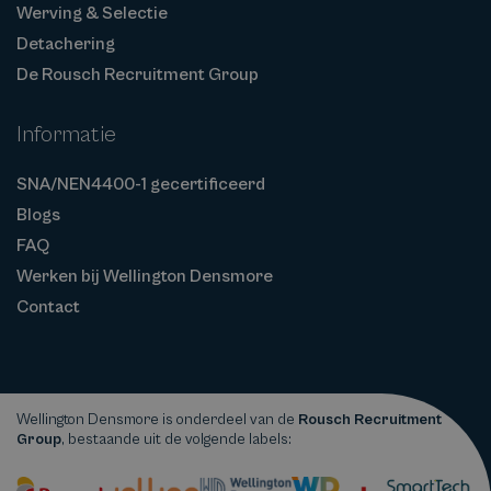
Werving & Selectie
Detachering
De Rousch Recruitment Group
Informatie
SNA/NEN4400-1 gecertificeerd
Blogs
FAQ
Werken bij Wellington Densmore
Contact
Wellington Densmore is onderdeel van de
Rousch Recruitment
Group
, bestaande uit de volgende labels: