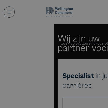
Menu
Wij zijn uw
Zoek op vacature, functie of
partner vo
Specialist
in j
carrières