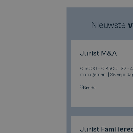
Nieuwste
v
Jurist M&A
€ 5000 - € 8500 | 32 - 4
management | 38 vrije da
Breda
Jurist Familiere