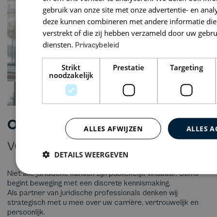
gebruik van onze site met onze advertentie- en anal
deze kunnen combineren met andere informatie die 
verstrekt of die zij hebben verzameld door uw gebr
diensten.
Privacybeleid
Strikt
Prestatie
Targeting
noodzakelijk
Ontdek de mogelijkheden
ALLES AFWIJZEN
ALLES A
voor jouw carrière
DETAILS WEERGEVEN
Niet alle juridische kansen zijn publiekelijk vindbaar. Soms
begint beweging met een discrete kennismaking.
Als partner van juridische professionals denken wij
strategisch met u mee over uw carrière, vertrouwelijk en
persoonlijk.