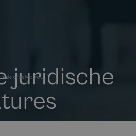
 juridische
nctie of trefwoord ...
tures