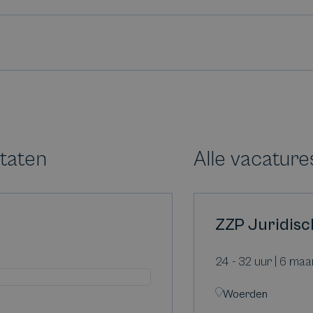
ltaten
Alle vacature
ZZP Juridisc
24 - 32 uur | 6 ma
Woerden