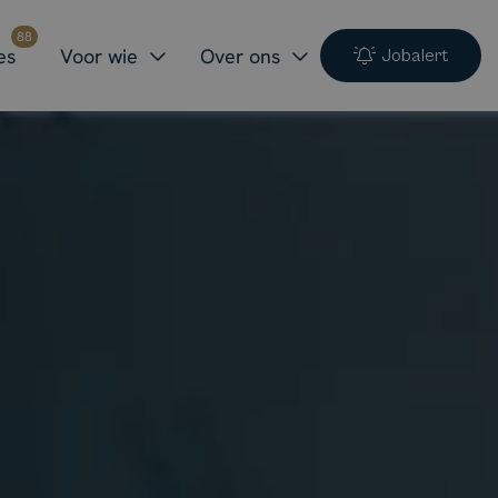
88
es
Voor wie
Over ons
Jobalert