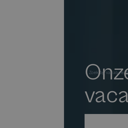
Onze
Zoek op vacature, fu
vaca