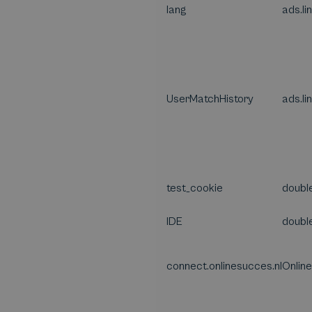
lang
ads.li
UserMatchHistory
ads.li
test_cookie
double
IDE
double
connect.onlinesucces.nl
Onlin