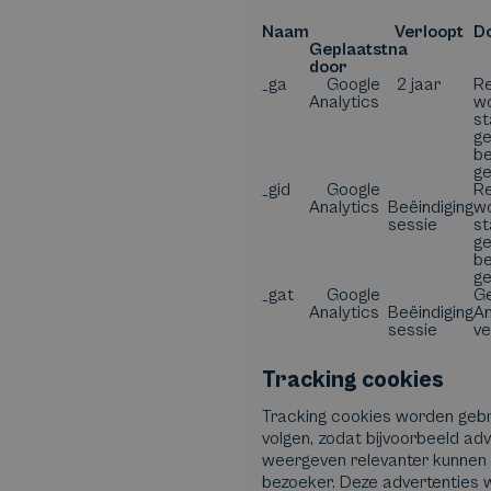
Naam
Verloopt
D
Geplaatst
na
door
_ga
Google
2 jaar
Re
Analytics
wo
st
ge
be
ge
_gid
Google
Re
Analytics
Beëindiging
wo
sessie
st
ge
be
ge
_gat
Google
Ge
Analytics
Beëindiging
An
sessie
ve
Tracking cookies
Tracking cookies worden gebr
volgen, zodat bijvoorbeeld ad
weergeven relevanter kunnen z
bezoeker. Deze advertenties 