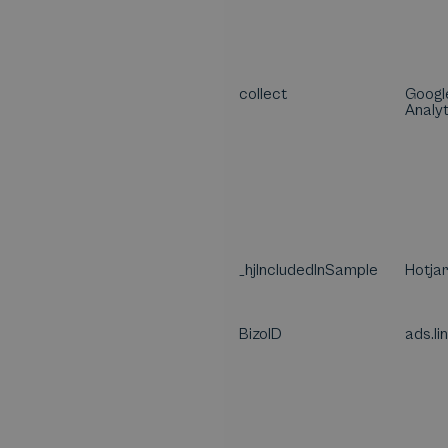
collect
Googl
Analyt
_hjIncludedInSample
Hotjar
BizoID
ads.li