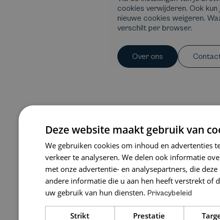
cookies verwijderen. Ook kun 
nieuwe cookies weigeren. Waar
verschilt per browser.
Over ons
Contac
Deze website maakt gebruik van co
We gebruiken cookies om inhoud en advertenties t
verkeer te analyseren. We delen ook informatie ove
met onze advertentie- en analysepartners, die de
andere informatie die u aan hen heeft verstrekt of 
uw gebruik van hun diensten.
Privacybeleid
Strikt
Prestatie
Targ