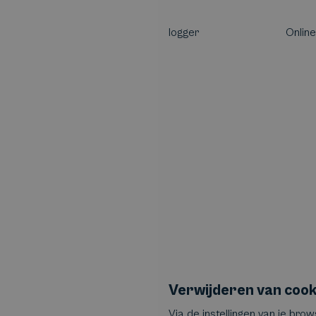
logger
Onlin
Verwijderen van cook
Via de instellingen van je bro