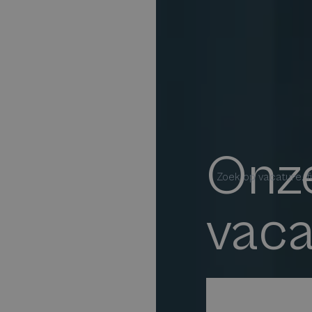
Onze
Zoek op vacature, fu
vaca