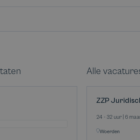
ltaten
Alle vacature
ZZP Juridisc
24 - 32 uur | 6 ma
Woerden