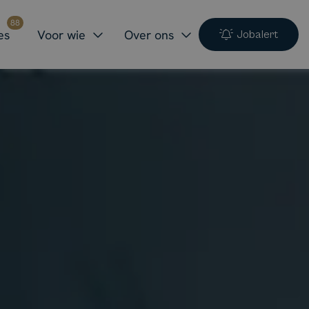
88
es
Voor wie
Over ons
Jobalert