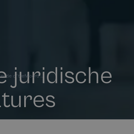
 juridische
nctie of trefwoord ...
tures