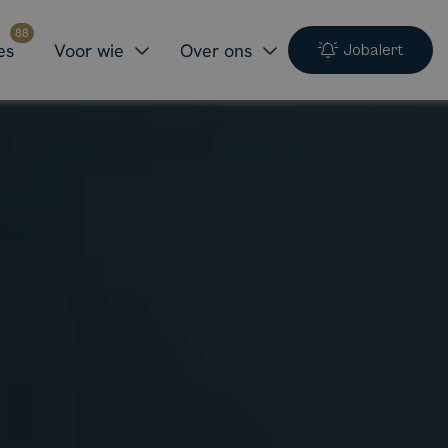
88
es
Voor wie
Over ons
Jobalert