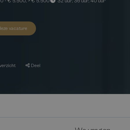
0 - € 5.500, > € 5.500
32 uur, 36 uur, 40 uur
 deze vacature
verzicht
Deel