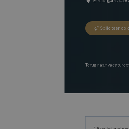
Breda
€ 4.50
Solliciteer op
Terug naar vacatureo