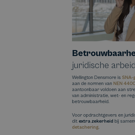
Betrouwbaarhe
juridische arbe
Wellington Densmore is
SNA-g
aan de normen van
NEN 4400
aantoonbaar voldoen aan stre
van administratie, wet- en reg
betrouwbaarheid.
Voor opdrachtgevers en juridi
dit
extra zekerheid
bij samen
detachering
.