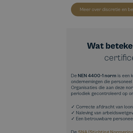
Meer over discretie en b
Wat beteke
certifi
De
NEN 4400-1 norm
is een 
ondernemingen die personeel t
Organisaties die aan deze no
periodiek gecontroleerd op o
✓ Correcte afdracht van loon
✓ Naleving van arbeidswetgev
✓ Een betrouwbare personeels
De
SNA (Stichting Normering