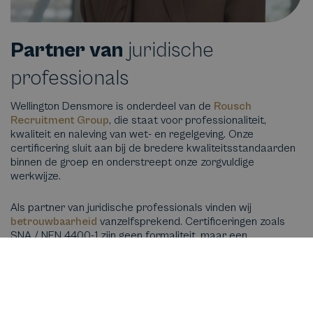
Partner van
juridische
professionals
Wellington Densmore is onderdeel van de
Rousch
Recruitment Group
, die staat voor professionaliteit,
kwaliteit en naleving van wet- en regelgeving. Onze
certificering sluit aan bij de bredere kwaliteitsstandaarden
binnen de groep en onderstreept onze zorgvuldige
werkwijze.
Als partner van juridische professionals vinden wij
betrouwbaarheid
vanzelfsprekend. Certificeringen zoals
SNA / NEN 4400-1 zijn geen formaliteit, maar een
bevestiging van hoe wij werken: zorgvuldig, transparant en
met oog voor kwaliteit op de lange termijn.
Neem contact op voor een toelichting