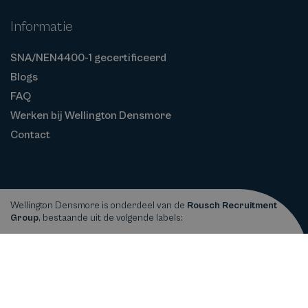
Informatie
SNA/NEN4400-1 gecertificeerd
Blogs
FAQ
Werken bij Wellington Densmore
Contact
Wellington Densmore is onderdeel van de
Rousch Recruitment
Group
, bestaande uit de volgende labels:
Privacy
Cookiebeleid
Algemene
Copyright © 2026
Wellington Densmore
statement
Voorwaarden