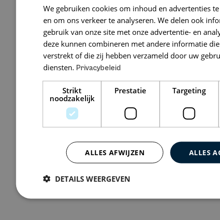
GMW Advoc
We gebruiken cookies om inhoud en advertenties te
en om ons verkeer te analyseren. We delen ook inf
Scheveningsew
gebruik van onze site met onze advertentie- en anal
HAAG
deze kunnen combineren met andere informatie die 
verstrekt of die zij hebben verzameld door uw gebr
diensten.
Privacybeleid
Bekijk 0 vacatures
Strikt
Prestatie
Targeting
noodzakelijk
ALLES AFWIJZEN
ALLES A
DETAILS WEERGEVEN