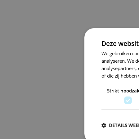
Deze websit
We gebruiken coo
analyseren. We de
analysepartners,
of die zij hebbe
Strikt noodzak
DETAILS WE