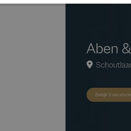
Aben &
Schoutlaa
Bekijk 3 vacature