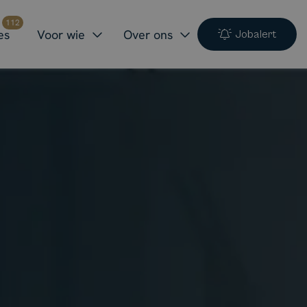
112
es
Voor wie
Over ons
Jobalert