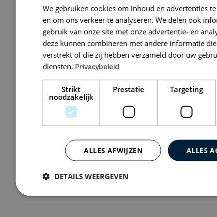
We gebruiken cookies om inhoud en advertenties te
L&A Advoca
en om ons verkeer te analyseren. We delen ook inf
gebruik van onze site met onze advertentie- en anal
De Cuserstraat
deze kunnen combineren met andere informatie die 
verstrekt of die zij hebben verzameld door uw gebr
diensten.
Privacybeleid
Bekijk 1 vacature
Strikt
Prestatie
Targeting
noodzakelijk
ALLES AFWIJZEN
ALLES A
DETAILS WEERGEVEN