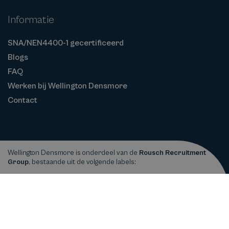
Informatie
SNA/NEN4400-1 gecertificeerd
Blogs
FAQ
Werken bij Wellington Densmore
Contact
Wellington Densmore is onderdeel van de
Rousch Recruitment
Group
, bestaande uit de volgende labels:
Privacy
Cookiebeleid
Algemene
Copyright © 2026
Wellington Densmore
statement
Voorwaarden