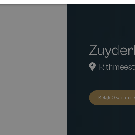
Zuyder
Rithmeest
Bekijk 0 vacatur