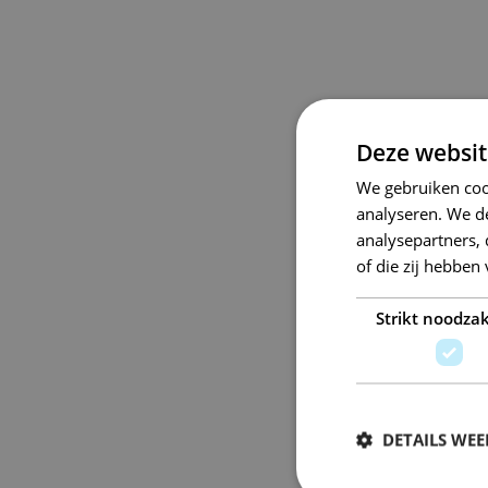
Deze websit
We gebruiken coo
analyseren. We de
analysepartners,
of die zij hebbe
Strikt noodzak
DETAILS WE