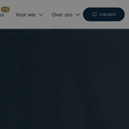
112
es
Voor wie
Over ons
Jobalert