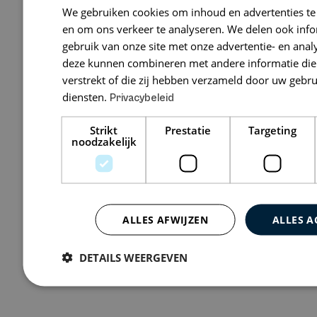
We gebruiken cookies om inhoud en advertenties te
Advocaten
en om ons verkeer te analyseren. We delen ook inf
gebruik van onze site met onze advertentie- en anal
Herengracht 
deze kunnen combineren met andere informatie die 
verstrekt of die zij hebben verzameld door uw gebr
diensten.
Privacybeleid
Bekijk 1 vacature
Strikt
Prestatie
Targeting
noodzakelijk
ALLES AFWIJZEN
ALLES A
DETAILS WEERGEVEN