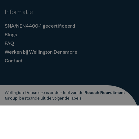
Informatie
SNA/NEN4400-1 gecertificeerd
Blogs
FAQ
Werken bij Wellington Densmore
Contact
Wellington Densmore is onderdeel van de
Rousch Recruitment
Group
, bestaande uit de volgende labels:
Privacy
Cookiebeleid
Algemene
Copyright © 2026
Wellington Densmore
statement
Voorwaarden