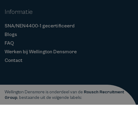
Informatie
SNA/NEN4400-1 gecertificeerd
Blogs
FAQ
Werken bij Wellington Densmore
Contact
Wellington Densmore is onderdeel van de
Rousch Recruitment
Group
, bestaande uit de volgende labels:
Privacy
Cookiebeleid
Algemene
Copyright © 2026
Wellington Densmore
statement
Voorwaarden