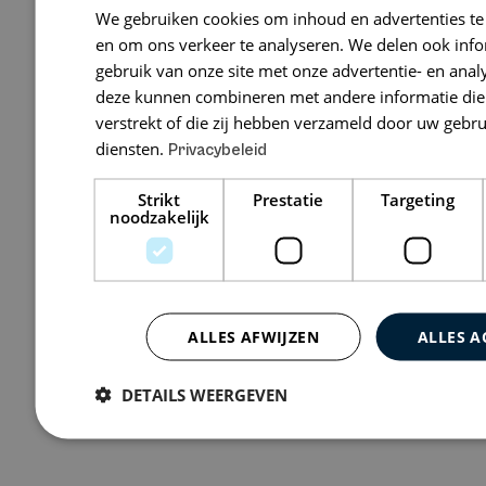
We gebruiken cookies om inhoud en advertenties te
JPR Advoca
en om ons verkeer te analyseren. We delen ook inf
gebruik van onze site met onze advertentie- en anal
Euclideslaan 1,
deze kunnen combineren met andere informatie die 
verstrekt of die zij hebben verzameld door uw gebr
diensten.
Privacybeleid
Bekijk 1 vacature
Strikt
Prestatie
Targeting
noodzakelijk
ALLES AFWIJZEN
ALLES A
DETAILS WEERGEVEN