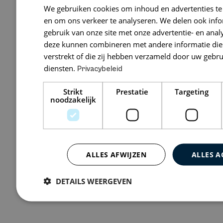
Rembrandt
We gebruiken cookies om inhoud en advertenties te
en om ons verkeer te analyseren. We delen ook inf
Prins Bernhardp
gebruik van onze site met onze advertentie- en anal
200/Amstelgebo
deze kunnen combineren met andere informatie die 
verstrekt of die zij hebben verzameld door uw gebr
diensten.
Privacybeleid
Bekijk 0 vacatures
Strikt
Prestatie
Targeting
noodzakelijk
ALLES AFWIJZEN
ALLES A
DETAILS WEERGEVEN