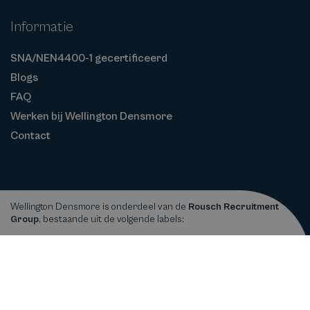
Informatie
SNA/NEN4400-1 gecertificeerd
Blogs
FAQ
Werken bij Wellington Densmore
Contact
Wellington Densmore is onderdeel van de
Rousch Recruitment
Group
, bestaande uit de volgende labels:
Privacy
Cookiebeleid
Algemene
Copyright © 2026
Wellington Densmore
statement
Voorwaarden