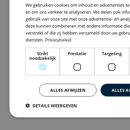
We gebruiken cookies om inhoud en advertenties te
Berg Jeths
en om ons verkeer te analyseren. We delen ook inf
gebruik van onze site met onze advertentie- en anal
Beemdstraat 5
deze kunnen combineren met andere informatie die 
verstrekt of die zij hebben verzameld door uw gebr
diensten.
Privacybeleid
Bekijk 0 vacatures
Strikt
Prestatie
Targeting
noodzakelijk
ALLES AFWIJZEN
ALLES A
DETAILS WEERGEVEN