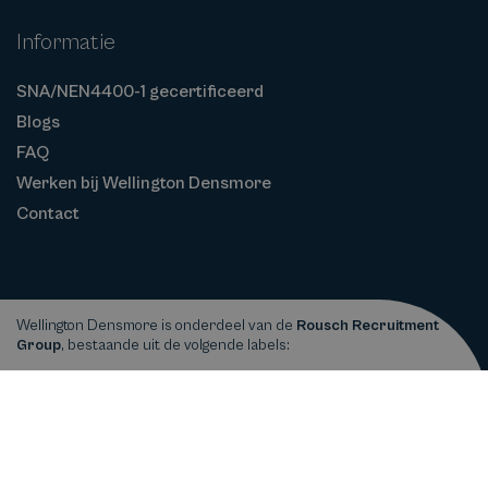
Informatie
SNA/NEN4400-1 gecertificeerd
Blogs
FAQ
Werken bij Wellington Densmore
Contact
Wellington Densmore is onderdeel van de
Rousch Recruitment
Group
, bestaande uit de volgende labels:
Privacy
Cookiebeleid
Algemene
Copyright © 2026
Wellington Densmore
statement
Voorwaarden