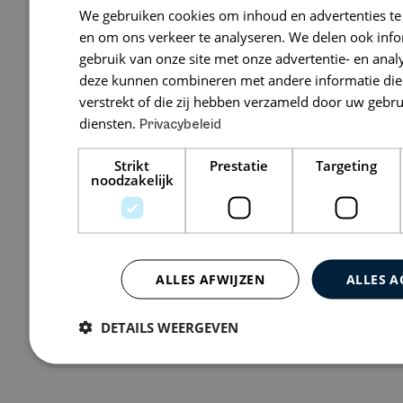
Adviseurs 
We gebruiken cookies om inhoud en advertenties te
en om ons verkeer te analyseren. We delen ook inf
Agro Business 
gebruik van onze site met onze advertentie- en anal
WAGENINGEN
deze kunnen combineren met andere informatie die 
verstrekt of die zij hebben verzameld door uw gebr
diensten.
Privacybeleid
Bekijk 0 vacatures
Strikt
Prestatie
Targeting
noodzakelijk
ALLES AFWIJZEN
ALLES A
DETAILS WEERGEVEN