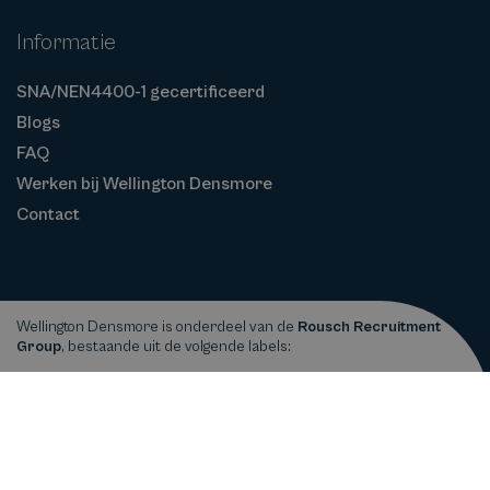
Informatie
SNA/NEN4400-1 gecertificeerd
Blogs
FAQ
Werken bij Wellington Densmore
Contact
Wellington Densmore is onderdeel van de
Rousch Recruitment
Group
, bestaande uit de volgende labels:
Privacy
Cookiebeleid
Algemene
Copyright © 2026
Wellington Densmore
statement
Voorwaarden