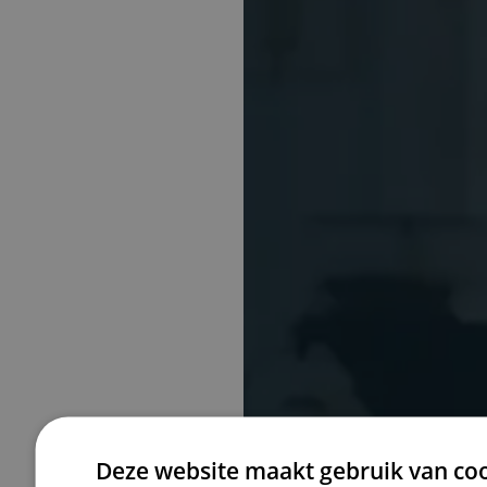
Hermans &
Deze website maakt gebruik van coo