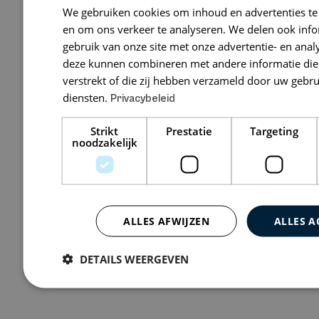
We gebruiken cookies om inhoud en advertenties te
Schuttevae
en om ons verkeer te analyseren. We delen ook inf
gebruik van onze site met onze advertentie- en anal
JUTFASEWEG 1
deze kunnen combineren met andere informatie die 
verstrekt of die zij hebben verzameld door uw gebr
diensten.
Privacybeleid
Bekijk 0 vacatures
Strikt
Prestatie
Targeting
noodzakelijk
ALLES AFWIJZEN
ALLES A
DETAILS WEERGEVEN