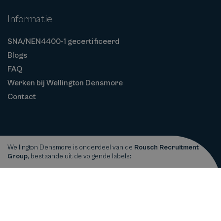
Informatie
SNA/NEN4400-1 gecertificeerd
Blogs
FAQ
Werken bij Wellington Densmore
Contact
Wellington Densmore is onderdeel van de
Rousch Recruitment
Group
, bestaande uit de volgende labels:
Privacy
Cookiebeleid
Algemene
Copyright © 2026
Wellington Densmore
statement
Voorwaarden