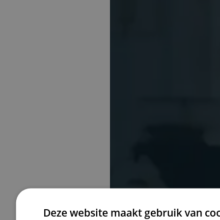
Van Braak
Deze website maakt gebruik van coo