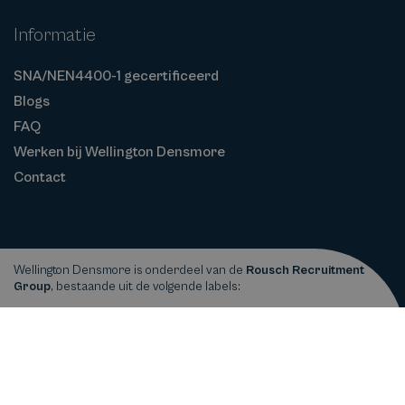
Informatie
SNA/NEN4400-1 gecertificeerd
Blogs
FAQ
Werken bij Wellington Densmore
Contact
Wellington Densmore is onderdeel van de
Rousch Recruitment
Group
, bestaande uit de volgende labels:
Privacy
Cookiebeleid
Algemene
Copyright © 2026
Wellington Densmore
statement
Voorwaarden