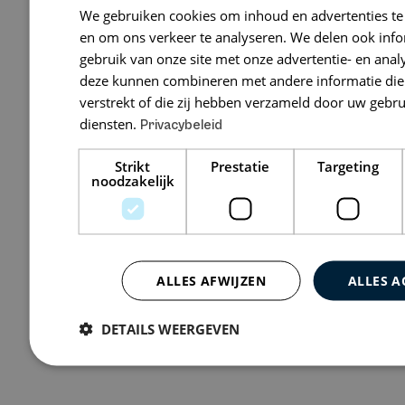
We gebruiken cookies om inhoud en advertenties te
Bedrijfsjuri
en om ons verkeer te analyseren. We delen ook inf
gebruik van onze site met onze advertentie- en anal
Vendelier 81,
deze kunnen combineren met andere informatie die 
verstrekt of die zij hebben verzameld door uw gebr
diensten.
Privacybeleid
Bekijk 0 vacatures
Strikt
Prestatie
Targeting
noodzakelijk
ALLES AFWIJZEN
ALLES A
DETAILS WEERGEVEN