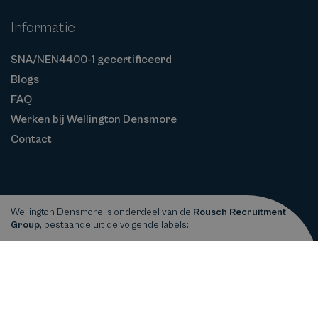
Informatie
SNA/NEN4400-1 gecertificeerd
Blogs
FAQ
Werken bij Wellington Densmore
Contact
Wellington Densmore is onderdeel van de
Rousch Recruitment
Group
, bestaande uit de volgende labels:
Privacy
Cookiebeleid
Algemene
Copyright © 2026
Wellington Densmore
statement
Voorwaarden