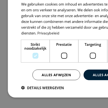
We gebruiken cookies om inhoud en advertenties te
o3
en om ons verkeer te analyseren. We delen ook inf
gebruik van onze site met onze advertentie- en anal
Noorderpoort 9
deze kunnen combineren met andere informatie die 
verstrekt of die zij hebben verzameld door uw gebr
diensten.
Privacybeleid
Bekijk 0 vacatures
Strikt
Prestatie
Targeting
noodzakelijk
ALLES AFWIJZEN
ALLES A
DETAILS WEERGEVEN