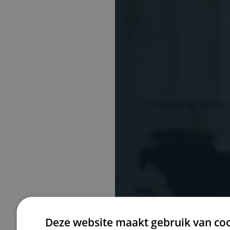
De Keyzer Z
Deze website maakt gebruik van coo