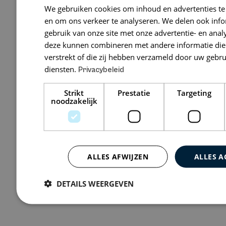
We gebruiken cookies om inhoud en advertenties te
Trinitum
en om ons verkeer te analyseren. We delen ook inf
gebruik van onze site met onze advertentie- en anal
Wilhelminapark
deze kunnen combineren met andere informatie die 
verstrekt of die zij hebben verzameld door uw gebr
diensten.
Privacybeleid
Bekijk 0 vacatures
Strikt
Prestatie
Targeting
noodzakelijk
ALLES AFWIJZEN
ALLES A
DETAILS WEERGEVEN