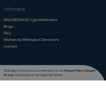
Informatie
SNA/NEN4400-1 gecertificeerd
Blogs
FAQ
Werken bij Wellington Densmore
Contact
Wellington Densmore is onderdeel van de
Rousch Recruitment
Group
, bestaande uit de volgende labels:
Privacy
Cookiebeleid
Algemene
Copyright © 2026
Wellington Densmore
statement
Voorwaarden