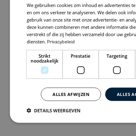
Rotako Vers
We gebruiken cookies om inhoud en advertenties te
en om ons verkeer te analyseren. We delen ook inf
Campagneweg 
gebruik van onze site met onze advertentie- en anal
ZEVENBERGEN
deze kunnen combineren met andere informatie die 
verstrekt of die zij hebben verzameld door uw gebr
diensten.
Privacybeleid
Bekijk 0 vacatures
Strikt
Prestatie
Targeting
noodzakelijk
ALLES AFWIJZEN
ALLES A
DETAILS WEERGEVEN