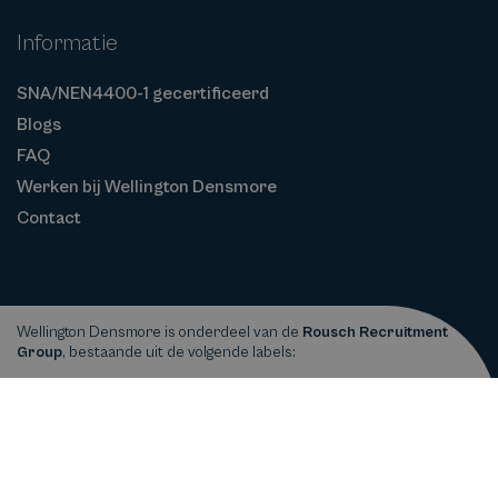
Informatie
SNA/NEN4400-1 gecertificeerd
Blogs
FAQ
Werken bij Wellington Densmore
Contact
Wellington Densmore is onderdeel van de
Rousch Recruitment
Group
, bestaande uit de volgende labels:
Privacy
Cookiebeleid
Algemene
Copyright © 2026
Wellington Densmore
statement
Voorwaarden