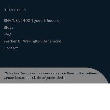
Informatie
SNA/NEN4400-1 gecertificeerd
Blogs
FAQ
Werken bij Wellington Densmore
Contact
Wellington Densmore is onderdeel van de
Rousch Recruitment
Group
, bestaande uit de volgende labels:
Privacy
Cookiebeleid
Algemene
Copyright © 2026
Wellington Densmore
statement
Voorwaarden