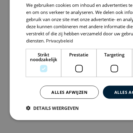
We gebruiken cookies om inhoud en advertenties te
MM Zeker
en om ons verkeer te analyseren. We delen ook inf
gebruik van onze site met onze advertentie- en anal
Dorpsdijk 166, 
deze kunnen combineren met andere informatie die 
verstrekt of die zij hebben verzameld door uw gebr
diensten.
Privacybeleid
Bekijk 0 vacatures
Strikt
Prestatie
Targeting
noodzakelijk
ALLES AFWIJZEN
ALLES A
DETAILS WEERGEVEN