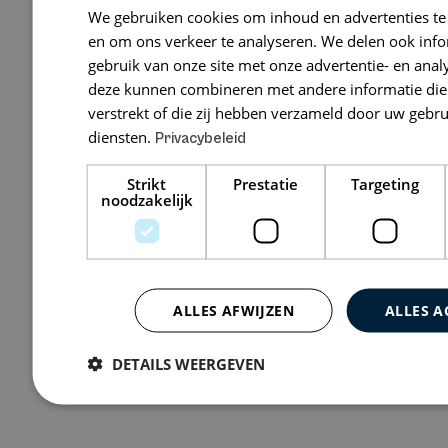
Brugrecht 
We gebruiken cookies om inhoud en advertenties te
en om ons verkeer te analyseren. We delen ook inf
Burgemeester K
gebruik van onze site met onze advertentie- en anal
61, Den Haag
deze kunnen combineren met andere informatie die 
verstrekt of die zij hebben verzameld door uw gebr
diensten.
Privacybeleid
Bekijk 0 vacatures
Strikt
Prestatie
Targeting
noodzakelijk
ALLES AFWIJZEN
ALLES A
DETAILS WEERGEVEN