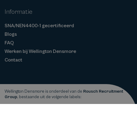
Informatie
SNA/NEN4400-1 gecertificeerd
Blogs
FAQ
Werken bij Wellington Densmore
Contact
Wellington Densmore is onderdeel van de
Rousch Recruitment
Group
, bestaande uit de volgende labels:
Privacy
Cookiebeleid
Algemene
Copyright © 2026
Wellington Densmore
statement
Voorwaarden