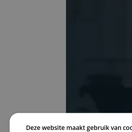
Huisman Adm
Deze website maakt gebruik van coo