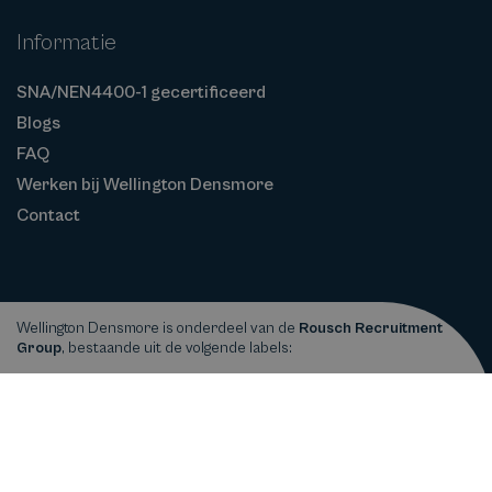
Informatie
SNA/NEN4400-1 gecertificeerd
Blogs
FAQ
Werken bij Wellington Densmore
Contact
Wellington Densmore is onderdeel van de
Rousch Recruitment
Group
, bestaande uit de volgende labels:
Privacy
Cookiebeleid
Algemene
Copyright © 2026
Wellington Densmore
statement
Voorwaarden