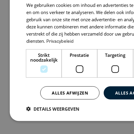
We gebruiken cookies om inhoud en advertenties te
en Belasting
en om ons verkeer te analyseren. We delen ook inf
gebruik van onze site met onze advertentie- en anal
Koddeweg 29,
deze kunnen combineren met andere informatie die 
verstrekt of die zij hebben verzameld door uw gebr
diensten.
Privacybeleid
Bekijk 0 vacatures
Strikt
Prestatie
Targeting
noodzakelijk
ALLES AFWIJZEN
ALLES A
DETAILS WEERGEVEN