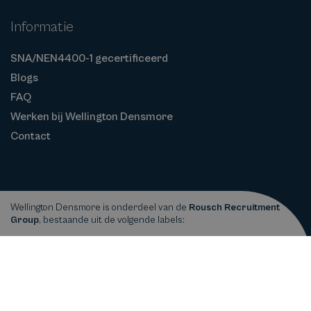
Informatie
SNA/NEN4400-1 gecertificeerd
Blogs
FAQ
Werken bij Wellington Densmore
Contact
Wellington Densmore is onderdeel van de
Rousch Recruitment
Group
, bestaande uit de volgende labels:
Privacy
Cookiebeleid
Algemene
Copyright © 2026
Wellington Densmore
statement
Voorwaarden