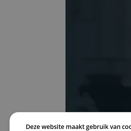
Poelmann v
Deze website maakt gebruik van coo