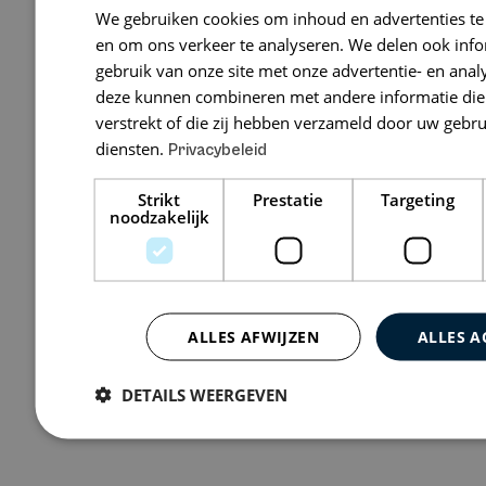
We gebruiken cookies om inhoud en advertenties te
Broek Advo
en om ons verkeer te analyseren. We delen ook inf
gebruik van onze site met onze advertentie- en anal
Wijchenseweg 1
deze kunnen combineren met andere informatie die 
verstrekt of die zij hebben verzameld door uw gebr
diensten.
Privacybeleid
Bekijk 0 vacatures
Strikt
Prestatie
Targeting
noodzakelijk
ALLES AFWIJZEN
ALLES A
DETAILS WEERGEVEN