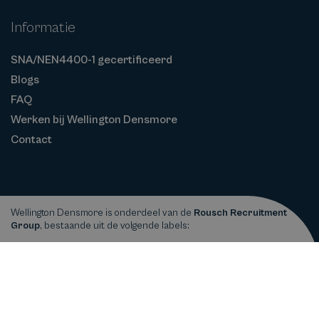
Informatie
SNA/NEN4400-1 gecertificeerd
Blogs
FAQ
Werken bij Wellington Densmore
Contact
Wellington Densmore is onderdeel van de
Rousch Recruitment
Group
, bestaande uit de volgende labels:
Privacy
Cookiebeleid
Algemene
Copyright © 2026
Wellington Densmore
statement
Voorwaarden