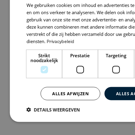
We gebruiken cookies om inhoud en advertenties te
Advocaten N
en om ons verkeer te analyseren. We delen ook inf
gebruik van onze site met onze advertentie- en anal
Vondellaan 51, 
deze kunnen combineren met andere informatie die 
verstrekt of die zij hebben verzameld door uw gebr
diensten.
Privacybeleid
Bekijk 1 vacature
Strikt
Prestatie
Targeting
noodzakelijk
ALLES AFWIJZEN
ALLES A
DETAILS WEERGEVEN