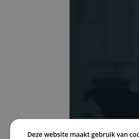
TeekensKar
Deze website maakt gebruik van coo