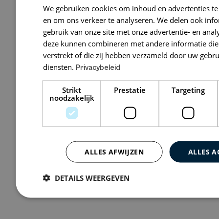
We gebruiken cookies om inhoud en advertenties te
HVG Law Ro
en om ons verkeer te analyseren. We delen ook inf
gebruik van onze site met onze advertentie- en anal
Boompjes 258
deze kunnen combineren met andere informatie die 
verstrekt of die zij hebben verzameld door uw gebr
diensten.
Privacybeleid
Bekijk 1 vacature
Strikt
Prestatie
Targeting
noodzakelijk
ALLES AFWIJZEN
ALLES A
DETAILS WEERGEVEN