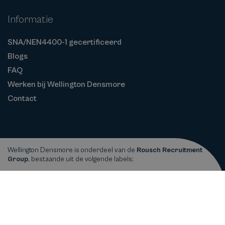
Informatie
SNA/NEN4400-1 gecertificeerd
Blogs
FAQ
Werken bij Wellington Densmore
Contact
Wellington Densmore is onderdeel van de
Rousch Recruitment
Group
, bestaande uit de volgende labels:
Privacy
Cookiebeleid
Algemene
Copyright © 2026
Wellington Densmore
statement
Voorwaarden