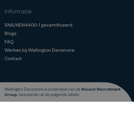
Informatie
SNA/NEN4400-1 gecertificeerd
Blogs
FAQ
Werken bij Wellington Densmore
Contact
Wellington Densmore is onderdeel van de
Rousch Recruitment
Group
, bestaande uit de volgende labels:
Privacy
Cookiebeleid
Algemene
Copyright © 2026
Wellington Densmore
statement
Voorwaarden