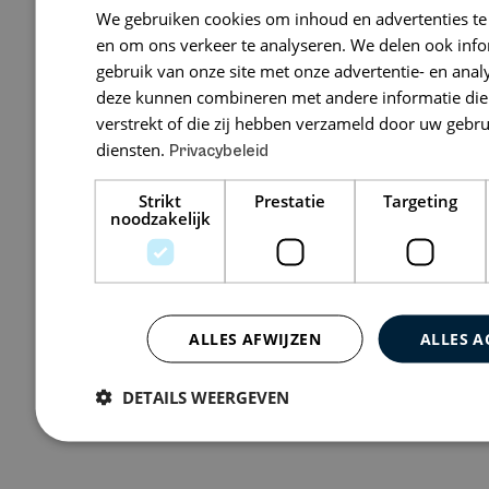
We gebruiken cookies om inhoud en advertenties te
Advocaten B
en om ons verkeer te analyseren. We delen ook inf
gebruik van onze site met onze advertentie- en anal
Wilsonsplein 1
deze kunnen combineren met andere informatie die 
verstrekt of die zij hebben verzameld door uw gebr
diensten.
Privacybeleid
Bekijk 1 vacature
Strikt
Prestatie
Targeting
noodzakelijk
ALLES AFWIJZEN
ALLES A
DETAILS WEERGEVEN